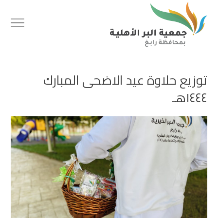
توزيع حلاوة عيد الاضحى المبارك
١٤٤٤هـ