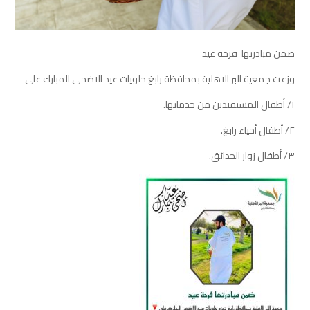
ضمن مبادرتها
فرحة
عيد
وزعت
جمعية
البر
الاهلية
بمحافظة
رابغ
حلويات
عيد
الاضحى
المبارك
على
١/
أطفال
المستفيدين
من
خدماتها
.
٢/
أطفال
أحياء
رابغ
.
٣/
أطفال
زوار
الحدائق
.