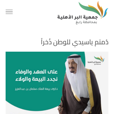
دُمتم ياسيدي للوطن ذُخراً