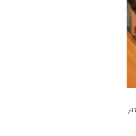
ن علي الغامدي يعلن عن تبني شركة ⁧بترو رابغ⁩ لــ(٥ أيتام