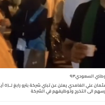
‏سعادة رئيس شركة بترو رابغ المهندس عثما‫‬