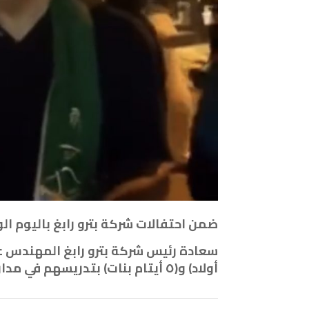
ضمن احتفالات شركة ⁧‫بترو رابغ‬⁩ باليوم الوطني السعودي٩٣‬⁩
أولاد) و(٥ أيتام بنات) بتدريسهم في مدارسهم الى التخرج وتوظيفهم في الشركة