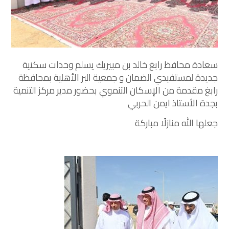
سعادة محافظ رابغ خالد بن مبيريك يسلم وحدات سكنية
جديدة لمستفيدي الضمان و ⁧‫جمعية البر الأهلية بمحافظة
رابغ‬⁩ مقدمة من ⁧‫الإسكان التنموي‬⁩ بحضور مدير مركز التنمية
بجدة الأستاذ ايمن الحربي
‏جعلها الله منازلًا مباركة