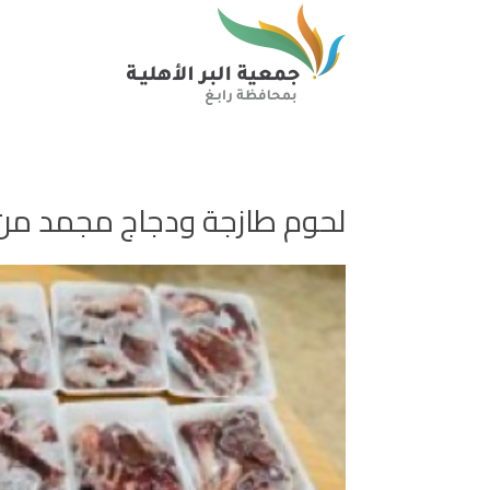
لحوم طازجة ودجاج مجمد من 