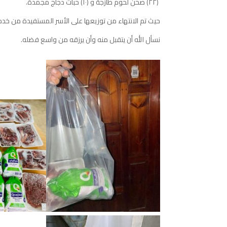
‏
(
٢٢
)
صحن
لحوم
طازجة و
(
١٠
)
حبات
دجاج
مجمدة
.
‏حيث
تم
الانتهاء
من
توزيعها
على
الأسر
المستفيدة
من
خدم
نسأل
الله
أن
يتقبل
منه
وأن
يرزقه
من
واسع
فضله
.