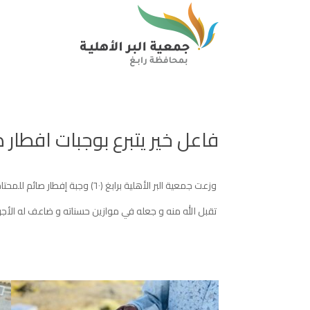
فاعل خير يتبرع بوجبات افطار 
‏ وزعت ⁧‫جمعية البر الأهلية برابغ‬⁩ (٦٠) وجبة إفطار صائم للمحتاجين بالمحافظة بتبـــرع مــــن فــــاعـــل خيــــر
‏ تقبل الله منه و جعله في موازين حسناته و ضاعف له الأجر 