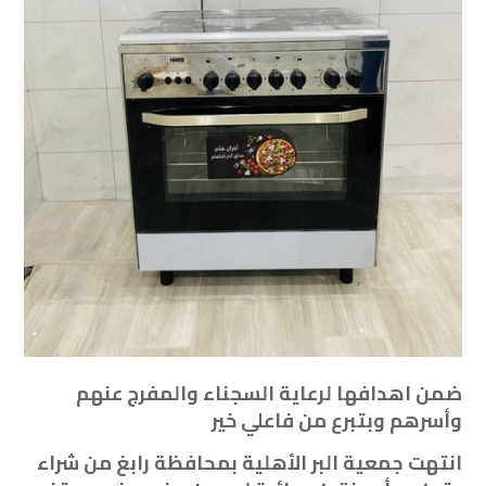
ضمن اهدافها لرعاية السجناء والمفرج عنهم
وأسرهم وبتبرع من فاعلي خير
‏انتهت ⁧‫جمعية البر الأهلية بمحافظة رابغ‬⁩ من شراء