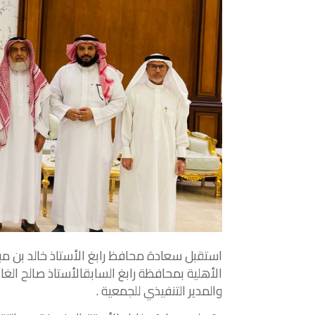
استقبل
سعادة
محافظ
رابغ
الأستاذ
خالد
بن
مب
الأهلية
بمحافظة
رابغ
السابق
الأستاذ
صالح
الغا
والمدير
التنفيذي
للجمعية
.