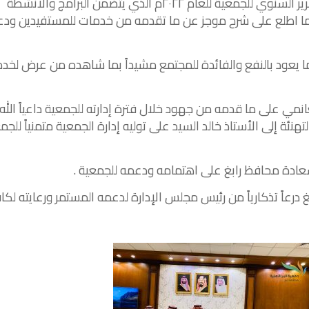
ير
السنوي
للجمعية
للعام
٢٠٢٢
م
الذي
يتضمن
البرامج
والأنشطة
ا
اطلع
على
شرح
موجز
عن
ما
تقدمه
من
خدمات
للمستفيدين
ودع
ا
يعود
بالنفع
والفائدة
للمجتمع
مشيداً
بما
شاهده
من
عرض
لخد
انمي
على
ما
قدمه
من
جهود
خلال
فترة
إدارته
للجمعية
داعياً
الله
لتهنئة
إلى
الأستاذ
خالد
السيد
على
توليه
إدارة
الجمعية
متمنياً
للجم
عادة
محافظ
رابغ
على
اهتمامه
ودعمه
للجمعية
.
غ
درعاً
تذكارياً
من
رئيس
مجلس
الإدارة
لدعمه
المستمر
ورعايته
لكا