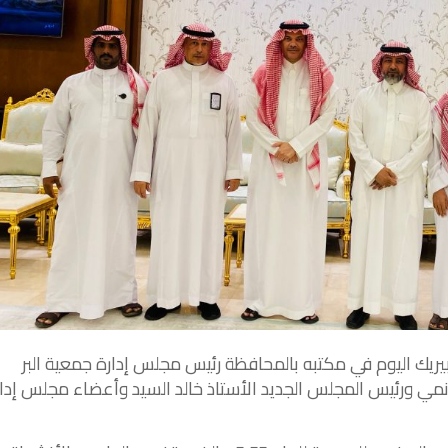
يريك
اليوم
في
مكتبه
بالمحافظة
رئيس
مجلس
إدارة
جمعية
البر
نمي
ورئيس
المجلس
الجديد
الأستاذ
خالد
السيد
وأعضاء
مجلس
إدا