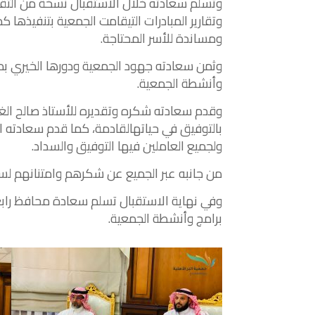
وتسلم
سعادته
خلال
الأستقبال
نسخة
من
التقر
وتقارير
المبادرات
التي
قامت
الجمعية
بتنفيذها
كم
ومساندة
للأسر
المحتاجة
.
وثمن
سعادته
جهود
الجمعية
ودورها
الخيري
بم
وأنشطة
الجمعية
.
وقدم
سعادته
شكره
وتقديره
للأستاذ
صالح
الغ
بالتوفيق
في
حياته
القادمة،
كما
قدم
سعادته
ا
ولجميع
العاملين
فيها
التوفيق
والسداد
.
من
جانبه
عبر
الجميع
عن
شكرهم
وامتنانهم
لس
وفي
نهاية
الاستقبال
تسلم
سعادة
محافظ
راب
برامج
وأنشطة
الجمعية
.