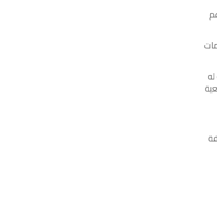
م
مات
له
عية
فة