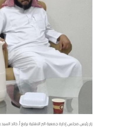
زار رئيس مجلس إدارة جمعية البر الاهلية برابغ أ. خالد ال