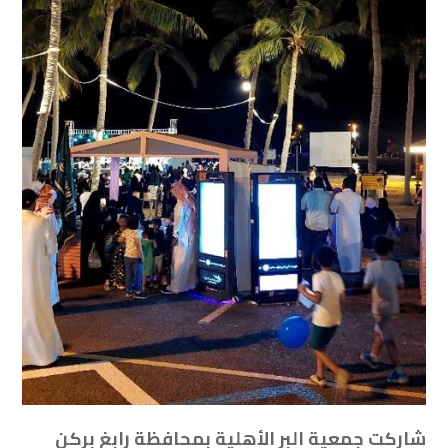
شاركت ⁧‫جمعية البر الأهلية بمحافظة رابغ‬⁩ بركن