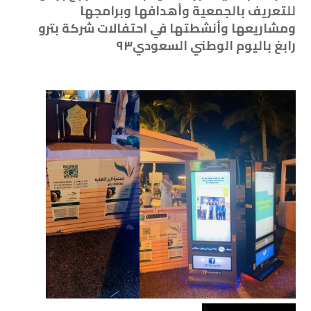
للتعريف بالجمعية وأهدافها وبرامجها
ومشاريعها وأنشطتها في احتفالات شركة ⁧‫بترو
رابغ‬⁩ باليوم الوطني السعودي٩٣‬⁩