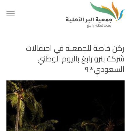
ركن خاصة للجمعية في احتفالات
شركة ⁧‫بترو رابغ‬⁩ باليوم الوطني
السعودي٩٣‬⁩