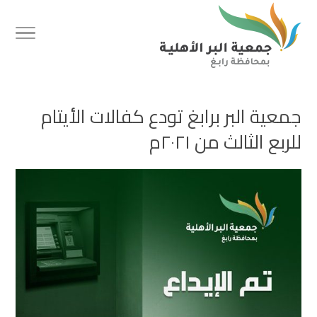
جمعية البر برابغ تودع كفالات الأيتام
للربع الثالث من ٢٠٢١م