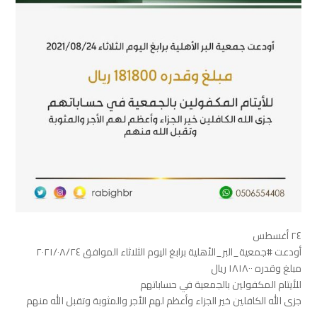
٢٤ أغسطس
أودعت #جمعية_البر_الأهلية برابغ اليوم الثلاثاء الموافق ٢٠٢١/٠٨/٢٤
مبلغ وقدره ١٨١٨٠٠ ريال
للأيتام المكفولين بالجمعية في حساباتهم
جزى الله الكافلين خير الجزاء وأعظم لهم الأجر والمثوبة وتقبل الله منهم