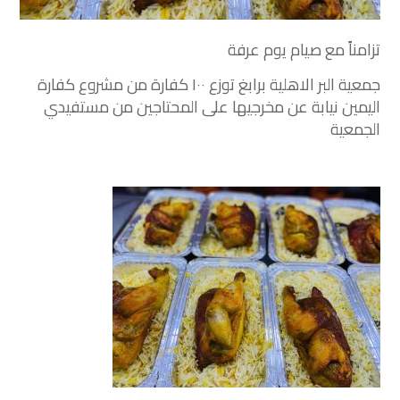
تزامناً مع صيام ⁧‫يوم عرفة‬⁩
‏⁧‫جمعية البر الاهلية برابغ‬⁩ توزع ١٠٠ كفارة من مشروع ⁧‫كفارة
اليمين‬⁩ نيابة عن مخرجيها على المحتاجين من مستفيدي
الجمعية