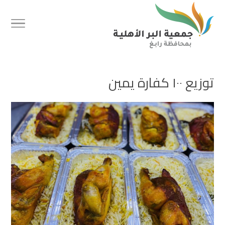
توزيع ١٠٠ كفارة يمين