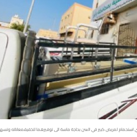
استحمام
لمريض
كبير
في
السن
بحاجة
ماسة
الى
توفيرهما
لتخفيف
معاناته
وتسهي