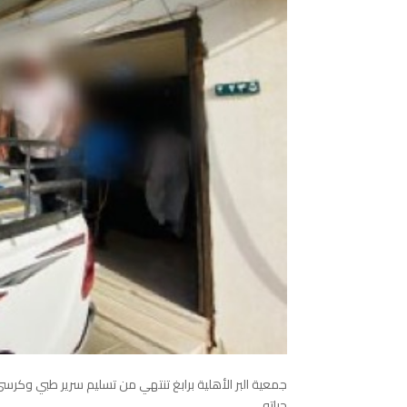
جمعية
البر
الأهلية
برابغ
‬⁩
تنتهي
من
تسليم
سرير
طبي
وكرسي
حياته