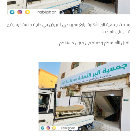
سلمت ⁧‫جمعية البر الأهلية برابغ‬⁩ سرير طبي لمريض في حاجة ماسة اليه وغير
قادر على شراءه.
‏ تقبل الله منكم وجعله في ميزان حسناتكم .