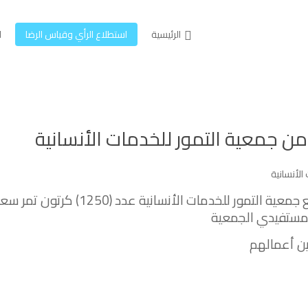
الرئيسية
استطلاع الرأي وقياس الرضا
ل
تسلمت ⁧‫جمعية البر الأهلية برابغ‬⁩ بالتنسيق مع جمعية التمور للخدمات الأنسانية عدد (1250) كرتون
ين أعمالهم