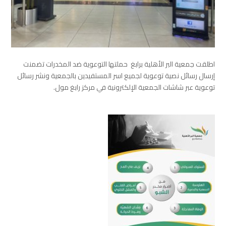
اطلقت
⁧‫
جمعية
البر
الأهلية
برابغ
حملتها
التوعوية
ضد
المخدرات
تضمنت
إرسال
رسائل
نصية
توعوية
لجميع
اسر
المستفيدين
بالجمعية و
نشر
رسائل
توعوية
عبر
شاشات
الجمعية
الإلكترونية
في
مركز
رابغ
مول
.