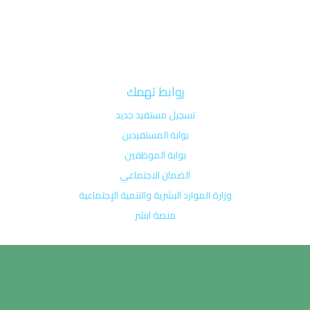
روابط تهمك
تسجيل مستفيد جديد
بوابة المستفيدين
بوابة الموظفين
الضمان الاجتماعي
وزارة الموارد البشرية والتنمية الإجتماعية
منصة ابشر
Shark tank
٧ keto reviews for weight loss
Keto drive shark tank