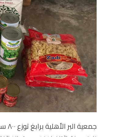
جمعية البر الأهلية برابغ توزع ٨٠٠ سلة غذائية للمستفيدين من خدمات الجمعية