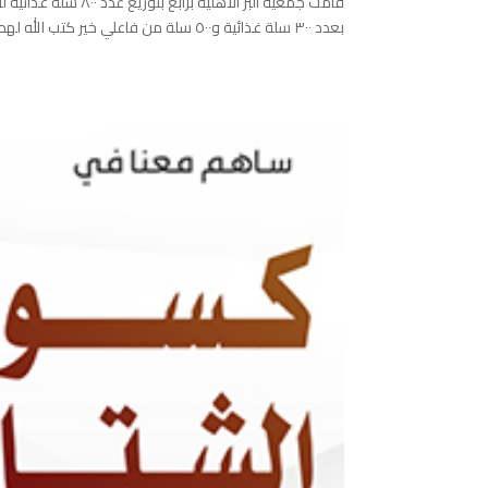
قامت جمعية البر ال
بعدد ٣٠٠ سلة غذائية و٥٠٠ سلة من فاعلي خير كتب الله لهم الأجر والثواب....