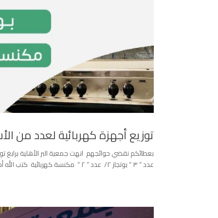
توزيع أجهزة كهربائية لعدد من الأ
عدد “ ٣ “ بوتجاز ٢/ عدد “ ٢ “ مكنسة كهربائية كتب الله أجر من تبرع وساهم في النشر وجعله في موازين...