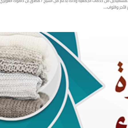
أهلية برابغ بتوزيع عدد ٨٠٠ سلة غذائية للمستفيدين من خدمات الجمعية وذلك بدعم من الشيخ / مطلق بن داموك الغويري