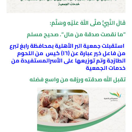
قَالَ
النَّبِيُّ
صَلَّى
اللهُ
عَلَيْهِ
وَسَلَّمَ:
“ما
نقصت
صدقة
من
مال
“
.
صحيح
مسلم
استقبلت
جمعية
البر
الأهلية
بمحافظة
رابغ
تبرع
من
فاعل
خير
عبارة
عن
(١٦)
كيس
من
اللحوم
الطازجة
وتم
توزيعها
على
الأسر
المستفيدة
من
خدمات
الجمعية
تقبل
الله
صدقته
ورزقه
من
واسع
فضله