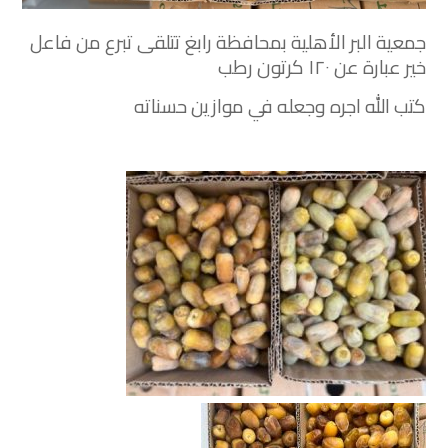
جمعية البر الأهلية بمحافظة رابغ‬⁩ تتلقى تبرع من فاعل
خير عبارة عن ١٢٠ كرتون رطب
‏كتب الله اجره وجعله في موازين حسناته