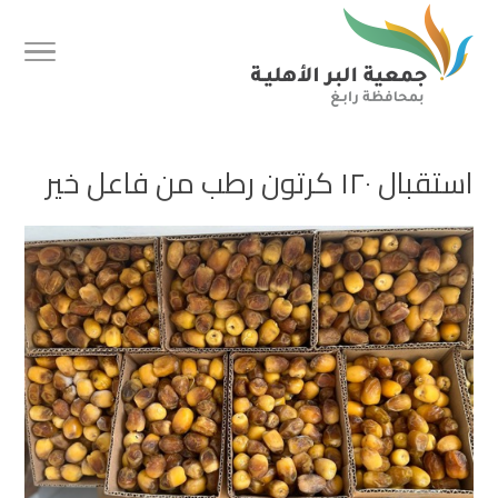
استقبال ١٢٠ كرتون رطب من فاعل خير